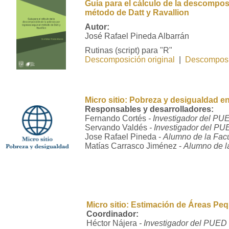
Guía para el cálculo de la descompos
método de Datt y Ravallion
Autor:
José Rafael Pineda Albarrán
Rutinas (script) para "R"
Descomposición original
|
Descomposic
Micro sitio: Pobreza y desigualdad e
Responsables y desarrolladores:
Fernando Cortés
- Investigador del PU
Servando Valdés
- Investigador del P
Jose Rafael Pineda -
Alumno de la Fac
Matías Carrasco Jiménez -
Alumno de l
Micro sitio: Estimación de Áreas Pe
Coordinador:
Héctor Nájera
- Investigador del PUED