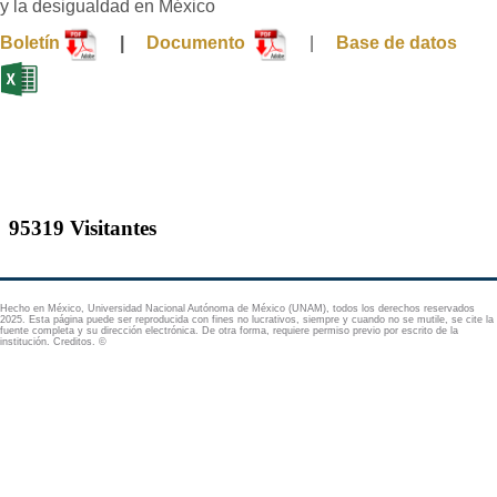
y la desigualdad en México
Boletín
|
Documento
|
Base de datos
Hecho en México, Universidad Nacional Autónoma de México (UNAM), todos los derechos reservados
2025. Esta página puede ser reproducida con fines no lucrativos, siempre y cuando no se mutile, se cite la
fuente completa y su dirección electrónica. De otra forma, requiere permiso previo por escrito de la
institución. Creditos. ©