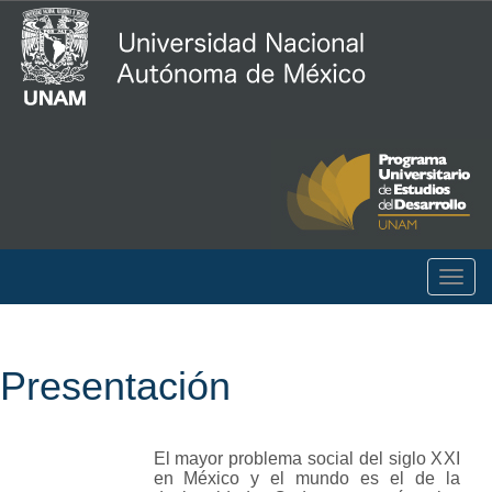
Togg
navig
Presentación
El mayor problema social del siglo XXI
en México y el mundo es el de la