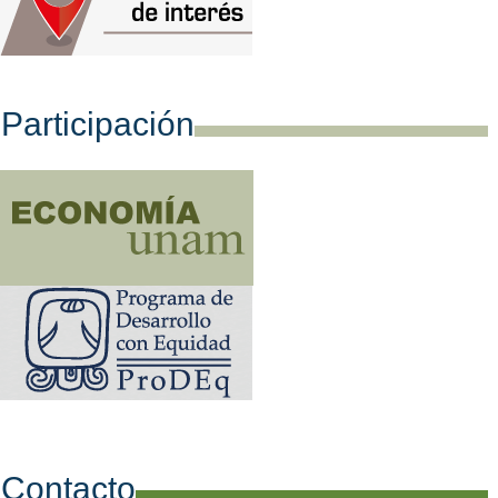
articipación
Contacto