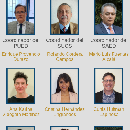
Coordinador del
Coordinador del
Coordinador del
PUED
SUCS
SAED
Enrique Provencio
Rolando Cordera
Mario Luis Fuentes
Durazo
Campos
Alcalá
Ana Karina
Cristina Hernández
Curtis Huffman
Videgain Martínez
Engrandes
Espinosa