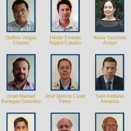
Delfino Vargas
Héctor Ernesto
Iliana Yaschine
Chanes
Nájera Catalán
Arroyo
Israel Manuel
José Igancio Casar
Saúl Arellano
Banegas González
Pérez
Almanza